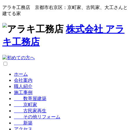
アラキ工務店 京都市右京区：京町家、古民家、大工さんと
建てる家
株式会社
アラ
キ工務店
ホーム
会社案内
職人紹介
施工事例
数寄屋建築
京町家
古民家再生
その他リフォーム
新築
アクセス