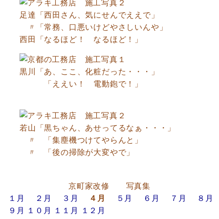
足達「西田さん、気にせんでええで」
〃「常務、口悪いけどやさしいんや」
西田「なるほど！ なるほど！」
黒川「あ、ここ、化粧だった・・・」
「ええい！ 電動鉋で！」
若山「黒ちゃん、あせってるなぁ・・・」
〃 「集塵機つけてやらんと」
〃 「後の掃除が大変やで」
京町家改修 写真集
１月
２月
３月
４月
５月
６月
７月
８月
９月
１０月
１１月
１２月