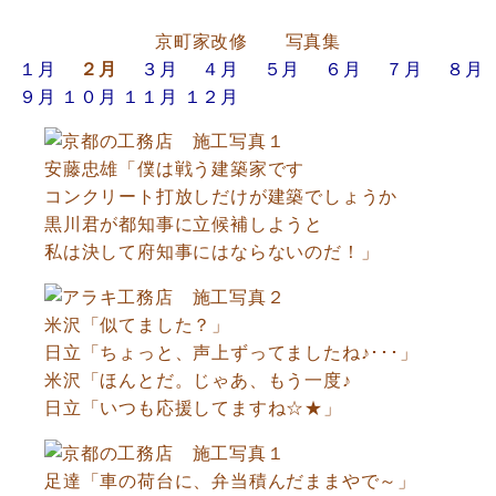
京町家改修 写真集
１月
２月
３月
４月
５月
６月
７月
８月
９月
１０月
１１月
１２月
安藤忠雄「僕は戦う建築家です
コンクリート打放しだけが建築でしょうか
黒川君が都知事に立候補しようと
私は決して府知事にはならないのだ！」
米沢「似てました？」
日立「ちょっと、声上ずってましたね♪･･･」
米沢「ほんとだ。じゃあ、もう一度♪
日立「いつも応援してますね☆★」
足達「車の荷台に、弁当積んだままやで～」