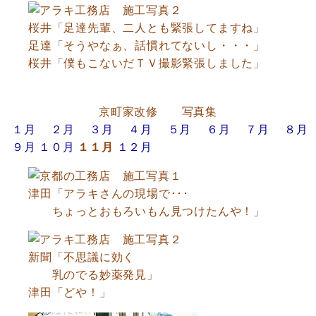
桜井「足達先輩、二人とも緊張してますね」
足達「そうやなぁ、話慣れてないし・・・」
桜井「僕もこないだＴＶ撮影緊張しました」
京町家改修 写真集
１月
２月
３月
４月
５月
６月
７月
８月
９月
１０月
１１月
１２月
津田「アラキさんの現場で･･･
ちょっとおもろいもん見つけたんや！」
新聞「不思議に効く
乳のでる妙薬発見」
津田「どや！」