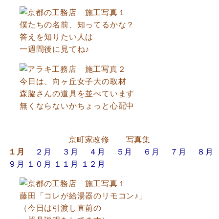
僕たちの名前、知ってるかな？
答えを知りたい人は
一週間後に見てね♪
今日は、向ヶ丘女子大の取材
森脇さんの道具を並べています
無くならないかちょっと心配中
京町家改修 写真集
１月
２月
３月
４月
５月
６月
７月
８月
９月
１０月
１１月
１２月
藤田「コレが給湯器のリモコン♪」
（今日は引渡し直前の