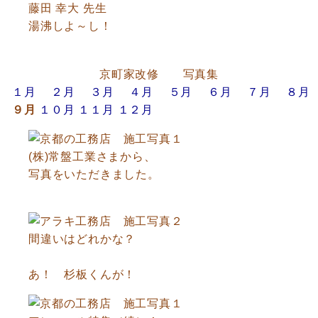
藤田 幸大 先生
湯沸しよ～し！
京町家改修 写真集
１月
２月
３月
４月
５月
６月
７月
８月
９月
１０月
１１月
１２月
(株)常盤工業さまから、
写真をいただきました。
間違いはどれかな？
あ！ 杉板くんが！