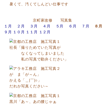
暑くて、汚くてしんどい仕事です
京町家改修 写真集
１月
２月
３月
４月
５月
６月
７月
８月
９月
１０月
１１月
１２月
社長「撮りためていた写真が
なくなってしまいました
私の写真で勘弁ください」
が ま「が～ん」
かえる「＿|￣|○」
だれか写真ください～
黒川「あ～、あの腰じゃぁ