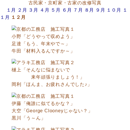
古民家・京町家・古家の改修写真
１月
２月
３月
４月
５月
６月
７月
８月
９月
１０月
１
１月
１２月
小野「どうやって収めよう」
足達「もう、年末やで～」
牛田「材料入るんですか～」
樋上「そんなに悩まないで
来年頑張りましょう！」
岡利「ほんま、お疲れさんでした♪」
伊藤「俺誰に似てるかな？」
大空「George Clooneyじゃない？」
黒川「う～ん」