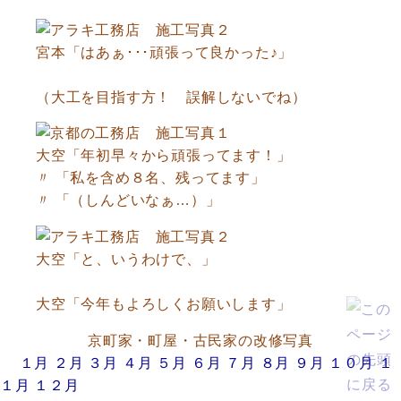
宮本「はあぁ･･･頑張って良かった♪」
（大工を目指す方！ 誤解しないでね）
大空「年初早々から頑張ってます！」
〃 「私を含め８名、残ってます」
〃 「（しんどいなぁ…）」
大空「と、いうわけで、」
大空「今年もよろしくお願いします」
京町家・町屋・古民家の改修写真
１月
２月
３月
４月
５月
６月
７月
８月
９月
１０月
１
１月
１２月