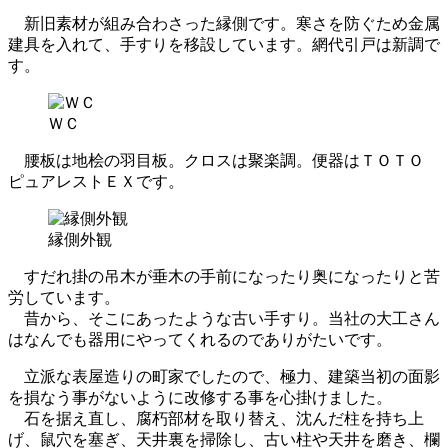
新旧素材が組み合わさった縁側です。寒さを防ぐため金属
建具を入れて、手すりを移設しています。網代引戸は新調で
す。
ＷＣ
腰板は地桧の羽目板。クロスは聚楽調。便器はＴＯＴＯ
ピュアレストＥＸです。
縁側外観
すだれ掛の吊木が垂木の手前になったり奥になったりと苦
労しています。
昔から、そこにあったような古い手すり。当社の大工さん
はなんでも器用にやってくれるのでありがたいです。
立派な表屋造りの町家でしたので、極力、建築当初の面影
を損なう事がないように改修する事を心掛けました。
石を据え直し、腐朽部材を取り替え、沈んだ柱を持ち上
げ、鼠穴を塞ぎ、天井裏を掃除し、古い柱や天井を磨き、欄