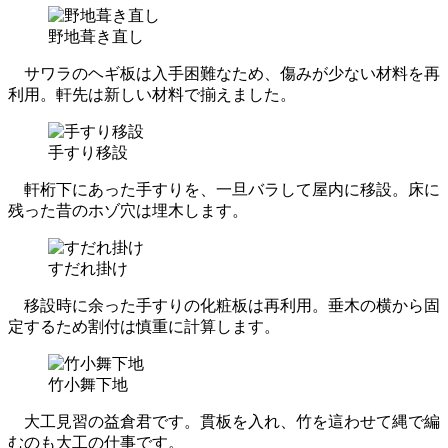
野地葺き直し
サワラのヘギ板は入手困難なため、傷みが少ない材料を再
利用。軒先は新しい材料で揃えました。
手すり移設
軒桁下にあった手すりを、一旦バラして屋内に移設。床に
残った昔のホゾ穴は埋木します。
すだれ掛け
移設時に余った手すりの化粧板は再利用。垂木の横から固
定するため割付は慎重に計算します。
竹小舞下地
大工見習の益倉君です。貫板を入れ、竹を這わせて縄で編
むのも大工の仕事です。