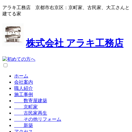
アラキ工務店 京都市右京区：京町家、古民家、大工さんと
建てる家
株式会社
アラキ工務店
ホーム
会社案内
職人紹介
施工事例
数寄屋建築
京町家
古民家再生
その他リフォーム
新築
アクセス