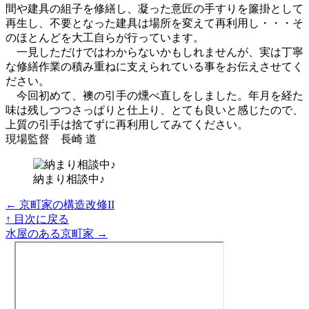
間や建具の組子を修繕し、凝った意匠の手すりを簾掛として
再生し、不要となった建具は場所を変えて再利用し・・・そ
のほとんどを大工自らが行っています。
一見しただけではわからないかもしれませんが、実は丁寧
な修繕作業の積み重ねに支えられている事をお伝えさせてく
ださい。
今回初めて、襖の引手の燻べ直しをしました。年月を経た
味は残しつつさっぱりと仕上り、とても良いと感じたので、
上質の引手は捨てずに再利用してみてください。
現場監督 長崎 道
納まり相談中♪
← 京町家の構造改修II
↑ 目次に戻る
水屋のある京町家 →