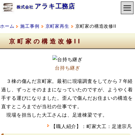
アラキ工務店
株式会社
ホーム
施工事例
京町家再生
京町家の構造改修II
京町家の構造改修II
台持ち継ぎ
３棟の傷んだ京町家。最初に現場調査をしてから７年経
過し、ずっとそのままになっていたのですが、ようやく着
手する運びになりました。歪んで傷んだお住まいの構造を
直すところまでが当社の仕事です。
現場を担当した大工さんは、足達棟梁です。
【職人紹介】：町家大工：足達宗凡