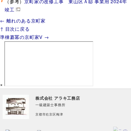
（参考）
京町家の改修工事 東山区Ａ邸 事業用 2024年
竣工
← 離れのある京町家
↑ 目次に戻る
準棟纂冪の京町家V →
×
株式会社 アラキ工務店
一級建築士事務所
京都市右京区梅津