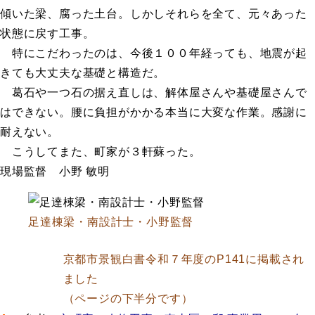
傾いた梁、腐った土台。しかしそれらを全て、元々あった
状態に戻す工事。
特にこだわったのは、今後１００年経っても、地震が起
きても大丈夫な基礎と構造だ。
葛石や一つ石の据え直しは、解体屋さんや基礎屋さんで
はできない。腰に負担がかかる本当に大変な作業。感謝に
耐えない。
こうしてまた、町家が３軒蘇った。
現場監督 小野 敏明
足達棟梁・南設計士・小野監督
京都市景観白書令和７年度のP141に掲載され
ました
（ページの下半分です）