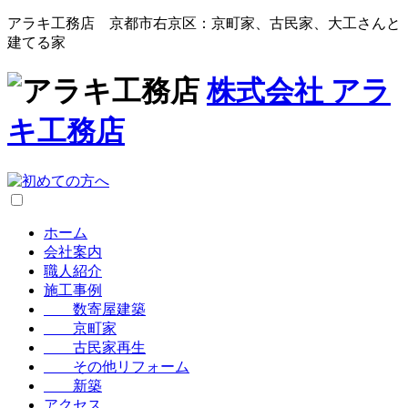
アラキ工務店 京都市右京区：京町家、古民家、大工さんと
建てる家
株式会社
アラ
キ工務店
ホーム
会社案内
職人紹介
施工事例
数寄屋建築
京町家
古民家再生
その他リフォーム
新築
アクセス