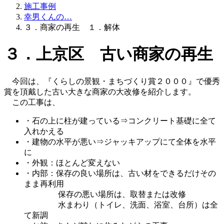
施工事例
幸男くんの…
３．商家の再生 １．解体
３．上京区 古い商家の再生
今回は、『くらしの景観・まちづくり賞２０００』で優秀
賞を頂戴した古い大きな商家の大改修を紹介します。
この工事は、
・石の上に柱が建っている⇒コンクリート基礎に全て
入れかえる
・建物の水平が悪い⇒ジャッキアップにて全体を水平
に
・外観：ほとんど変えない
・内部：保存の良い場所は、古い材をできるだけその
まま再利用
保存の悪い場所は、取替または改修
水まわり（トイレ、洗面、浴室、台所）は全
て新調