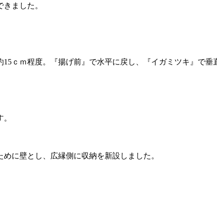
できました。
15ｃｍ程度。『揚げ前』で水平に戻し、『イガミツキ』で垂
す。
。
ために壁とし、広縁側に収納を新設しました。