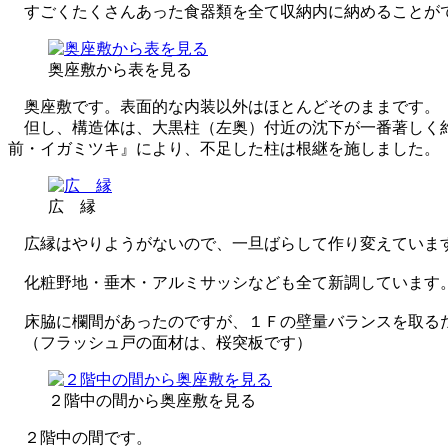
すごくたくさんあった食器類を全て収納内に納めることが
奥座敷から表を見る
奥座敷です。表面的な内装以外はほとんどそのままです。
但し、構造体は、大黒柱（左奥）付近の沈下が一番著しく約
前・イガミツキ』により、不足した柱は根継を施しました。
広 縁
広縁はやりようがないので、一旦ばらして作り変えていま
化粧野地・垂木・アルミサッシなども全て新調しています
床脇に欄間があったのですが、１Ｆの壁量バランスを取る
（フラッシュ戸の面材は、桜突板です）
２階中の間から奥座敷を見る
２階中の間です。