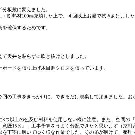
半分板敷に変えました。
＋断熱材100㎜充填した上で、４回以上お湯で拭きあげまし
高を確保するためです。
えて天井を貼らずに吹き抜けとしました。
ーボードを張り上げ木目調クロスを張っています。
回の工事をきっかけに、できるだけ廃棄して頂きました。お
3つ以上の色及び材料を使用しない様に注意。また、空間の『
、意匠15％』。工事予算をうまく分配できたと思います（京町
を丁寧に解いてゆく様な作業でした。その糸が解けて、整理