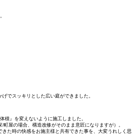
た。
かげでスッキリとした広い庭ができました。
体積』を変えないように施工しました。
家/町屋の場合、構造改修がそのまま意匠になりますが）。
できた時の快感をお施主様と共有できた事を、大変うれしく思