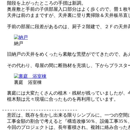
階段を上がったところの手摺は新調。
奥座敷と手前の子供部屋入口部分はよく歩くので、畳１枚
天井は前のままですが、天井裏に登り糞掃除＆天井板吊直し
手前の部屋に段差があるのは、厨子２階建で、２Ｆの天井
納戸
旧納戸の天井をめくったら素敵な荒壁がでてきたので、あ
その代わり、母屋の間に断熱材を充填し、下からプラスタ
裏庭 浴室棟
裏庭には大変たくさんの植木・残材が残っていましたが、今
植木類は元々現場に合ったものを再利用しています。
- - - - - - - - - - - - - - - - - - - - - - - - - - - - -
意匠は、既存を生かし出来る限りシンプルに。一つの空間に
工事金額の割合で考えると『構造改修50％、設備工事35％
今回のプロジェクトは、長年蓄積され、複雑に絡み合った糸