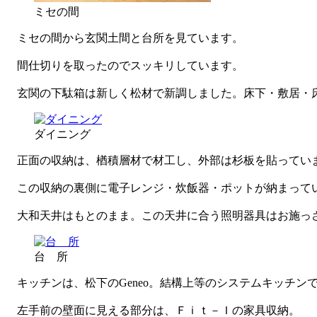
ミセの間
ミセの間から玄関土間と台所を見ています。
間仕切りを取ったのでスッキリしています。
玄関の下駄箱は新しく松材で新調しました。床下・敷居・床
ダイニング
正面の収納は、楢積層材で材工し、外部は杉板を貼ってい
この収納の裏側に電子レンジ・炊飯器・ポットが納まって
大和天井はもとのまま。この天井に合う照明器具はお施っ
台 所
キッチンは、松下のGeneo。結構上等のシステムキッチン
左手前の壁面に見える部分は、Ｆｉｔ－Ｉの家具収納。