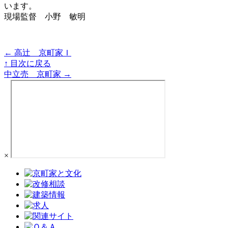
います。
現場監督 小野 敏明
← 高辻 京町家Ｉ
↑ 目次に戻る
中立売 京町家 →
×