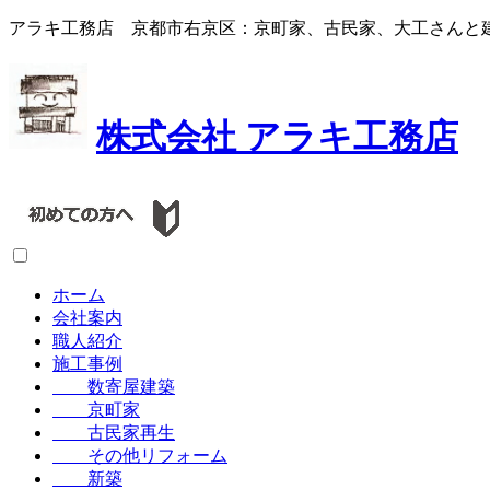
アラキ工務店 京都市右京区：京町家、古民家、大工さんと
株式会社
アラキ工務店
ホーム
会社案内
職人紹介
施工事例
数寄屋建築
京町家
古民家再生
その他リフォーム
新築