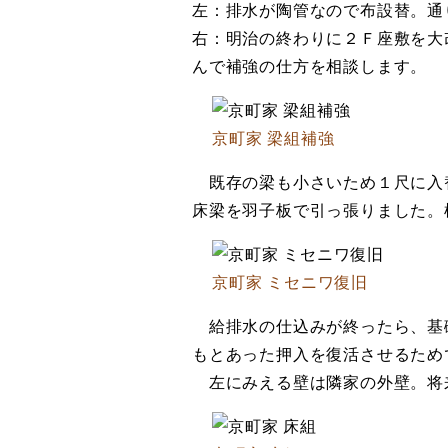
左：排水が陶管なので布設替。通
右：明治の終わりに２Ｆ座敷を大
んで補強の仕方を相談します。
京町家 梁組補強
既存の梁も小さいため１尺に入
床梁を羽子板で引っ張りました。
京町家 ミセニワ復旧
給排水の仕込みが終ったら、基
もとあった押入を復活させるため
左にみえる壁は隣家の外壁。将