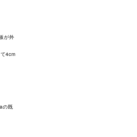
板が外
て4cm
。
aの既