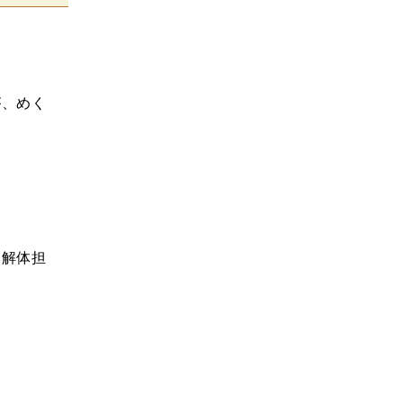
が、めく
は解体担