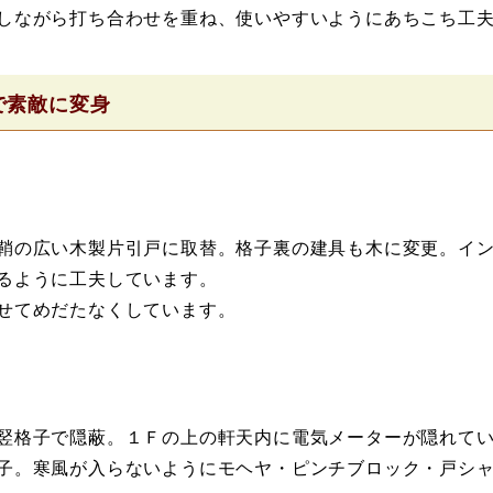
しながら打ち合わせを重ね、使いやすいようにあちこち工
で素敵に変身
鞘の広い木製片引戸に取替。格子裏の建具も木に変更。イ
るように工夫しています。
せてめだたなくしています。
竪格子で隠蔽。１Ｆの上の軒天内に電気メーターが隠れて
子。寒風が入らないようにモヘヤ・ピンチブロック・戸シ