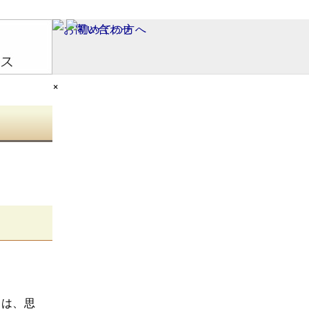
×
ろは、思