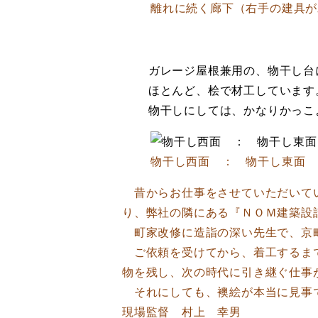
離れに続く廊下（右手の建具が
ガレージ屋根兼用の、物干し台
ほとんど、桧で材工しています
物干しにしては、かなりかっこ
物干し西面 ： 物干し東面
昔からお仕事をさせていただいてい
り、弊社の隣にある『ＮＯＭ建築設
町家改修に造詣の深い先生で、京町
ご依頼を受けてから、着工するまで
物を残し、次の時代に引き継ぐ仕事
それにしても、襖絵が本当に見事で
現場監督 村上 幸男