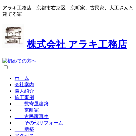
アラキ工務店 京都市右京区：京町家、古民家、大工さんと
建てる家
株式会社
アラキ工務店
ホーム
会社案内
職人紹介
施工事例
数寄屋建築
京町家
古民家再生
その他リフォーム
新築
アクセス