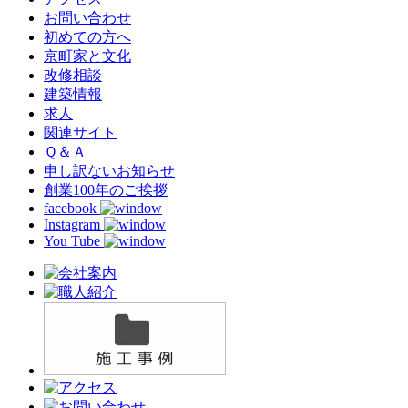
お問い合わせ
初めての方へ
京町家と文化
改修相談
建築情報
求人
関連サイト
Ｑ＆Ａ
申し訳ないお知らせ
創業100年のご挨拶
facebook
Instagram
You Tube