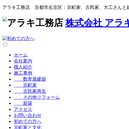
アラキ工務店 京都市右京区：京町家、古民家、大工さんと
株式会社
アラ
ホーム
会社案内
職人紹介
施工事例
数寄屋建築
京町家
古民家再生
その他リフォーム
新築
アクセス
お問い合わせ
初めての方へ
京町家と文化