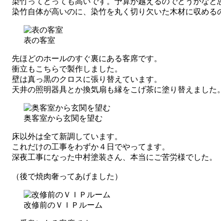
染竹ってとっても高いです。予算が越えるのでどうかなと思
染竹自体が高いのに、染竹を丸く切り欠いた木材に収めるの
表の客室
先ほどのホールのすぐ裏にある客席です。
衝立もこちらで製作しました。
壁は真っ黒のクロスに張り替えています。
天井の照明器具とか換気扇も縁をこげ茶に塗り替えました
奥客室から玄関を望む
床以外は全て新調しています。
これだけの工事をわずか４日でやってます。
深夜工事になった中村塗装さん、本当にご苦労様でした。
（後で焼肉奢ってあげました）
改修前のＶＩＰルーム