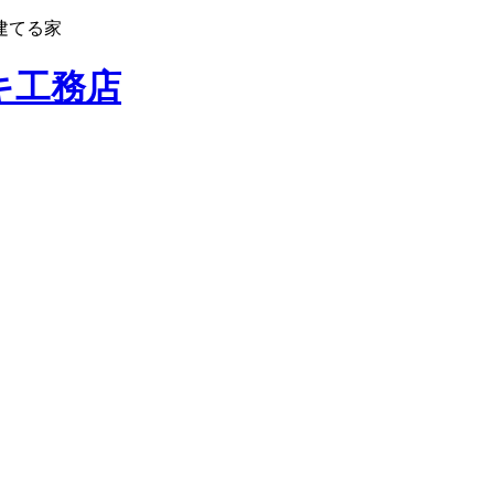
建てる家
キ工務店