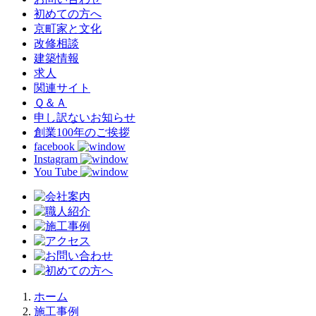
初めての方へ
京町家と文化
改修相談
建築情報
求人
関連サイト
Ｑ＆Ａ
申し訳ないお知らせ
創業100年のご挨拶
facebook
Instagram
You Tube
ホーム
施工事例