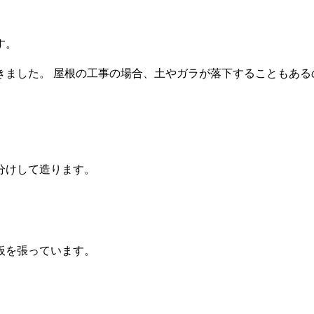
す。
きました。 屋根の工事の場合、土やガラが落下することもある
分けして造ります。
板を張っています。