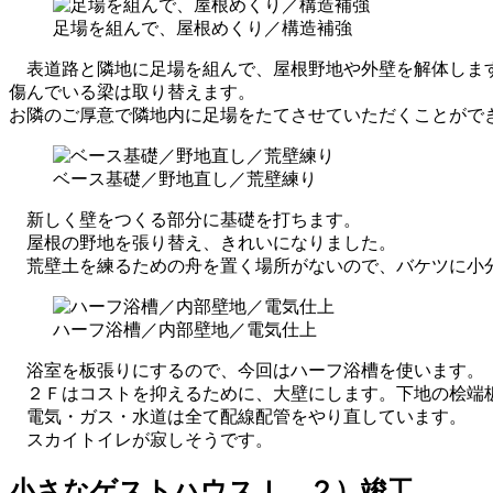
足場を組んで、屋根めくり／構造補強
表道路と隣地に足場を組んで、屋根野地や外壁を解体しま
傷んでいる梁は取り替えます。
お隣のご厚意で隣地内に足場をたてさせていただくことがで
ベース基礎／野地直し／荒壁練り
新しく壁をつくる部分に基礎を打ちます。
屋根の野地を張り替え、きれいになりました。
荒壁土を練るための舟を置く場所がないので、バケツに小
ハーフ浴槽／内部壁地／電気仕上
浴室を板張りにするので、今回はハーフ浴槽を使います。
２Ｆはコストを抑えるために、大壁にします。下地の桧端
電気・ガス・水道は全て配線配管をやり直しています。
スカイトイレが寂しそうです。
小さなゲストハウスＩ ２）竣工