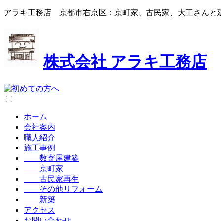
アラキ工務店 京都市右京区：京町家、古民家、大工さんと
株式会社
アラキ工務店
ホーム
会社案内
職人紹介
施工事例
数寄屋建築
京町家
古民家再生
その他リフォーム
新築
アクセス
お問い合わせ