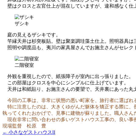
壁はクロスと左官仕上が混在していますが、違和感なく仕
ザシキ
庭の見えるザシキです。
竿縁天井は杉突板貼。壁は聚楽調珪藻土仕上。照明器具は
照明や調度品も、夷川の家具屋さんでお施主さんがセレク
二階寝室
外観を重視したので、紙張障子が室内に出っ張りました。
この部屋はクロスを中心にシンプルに仕上げています。
天井は和紙貼り、お施主さんの要望で、天井裏にあった丸
今回の工事は、非常に状態の悪い町家を、旅行者に選ばれる
特に注意したのは、大きくゆがんだ躯体を矯正する際に、長
執ってくれたおかげで、見事に建物が蘇りました。職人さん
現在非常に問い合わせの多いゲストハウス工事の、良い事
現場監督 松原 豊
← 小さなゲストハウスII