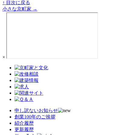
↑ 目次に戻る
小さな京町家 →
×
申し訳ないお知らせ
創業100年のご挨拶
紹介履歴
更新履歴