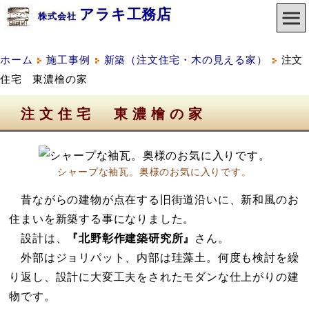
アラキ工務店
株式会社
ホーム
施工事例
新築（注文住宅・木の見える家）
注文
住宅 東濃檜の家
注文住宅 東濃檜の家
シャープな袖瓦。奥様のお気に入りです。
昔ながらの建物が点在する旧街道沿いに、新和風のお
住まいを新築する事になりました。
設計は、
『北野彰作建築研究所』
さん。
外部はジョリパット、内部は珪藻土。何度も検討を繰
り返し、設計に大変工夫をされたモダンな仕上がりの建
物です。