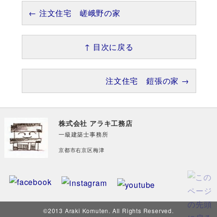
← 注文住宅 嵯峨野の家
↑ 目次に戻る
注文住宅 鎧張の家 →
株式会社 アラキ工務店
一級建築士事務所
京都市右京区梅津
©2013 Araki Komuten. All Rights Reserved.