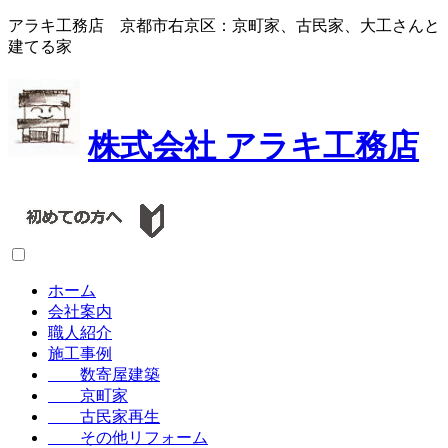
アラキ工務店 京都市右京区：京町家、古民家、大工さんと
建てる家
株式会社
アラキ工務店
ホーム
会社案内
職人紹介
施工事例
数寄屋建築
京町家
古民家再生
その他リフォーム