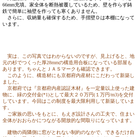
66mm充填。家全体を断熱被覆しているため、壁を作らず鋳
鉄で簡単に袖壁を作っても寒くありません。
さらに、収納量も確保するため、手摺壁Ｄは本棚になって
います。
実は、この写真ではわからないのですが、見上げると、地
元の杉でつくった厚28mmの構造用合板になっている部屋も
あります。ちゃんとＪＡＳマークも確認できます。
このように、構造材にも京都府内産材にこだわって新築し
ました。
京都府では『京都府内産認証木材』を一定量以上使った建
物に、緑の交付金(*1)として最大２０万円(１万円/m3)を交付
しています。今回はこの制度を最大限利用して新築していま
す。
ご家族の思いをもとに、もえぎ設計さんの工夫で、住まい
全体がおおらかにつながる開放的な間取りになっています。
建物の両隣側に窓がとれない制約のなかで、できるだけ自