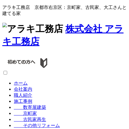
アラキ工務店 京都市右京区：京町家、古民家、大工さんと
建てる家
株式会社
アラ
キ工務店
ホーム
会社案内
職人紹介
施工事例
数寄屋建築
京町家
古民家再生
その他リフォーム