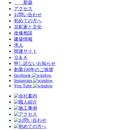
新築
アクセス
お問い合わせ
初めての方へ
京町家と文化
改修相談
建築情報
求人
関連サイト
Ｑ＆Ａ
申し訳ないお知らせ
創業100年のご挨拶
facebook
Instagram
You Tube