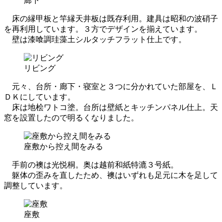
廊下
床の縁甲板と竿縁天井板は既存利用。建具は昭和の波硝子
を再利用しています。３方でデザインを揃えています。
壁は漆喰調珪藻土シルタッチフラット仕上です。
リビング
元々、台所・廊下・寝室と３つに分かれていた部屋を、Ｌ
ＤＫにしています。
床は地桧ワトコ塗。台所は壁紙とキッチンパネル仕上。天
窓を設置したので明るくなりました。
座敷から控え間をみる
手前の襖は光悦桐。奥は越前和紙特漉３号紙。
躯体の歪みを直したため、襖はいずれも足元に木を足して
調整しています。
座敷