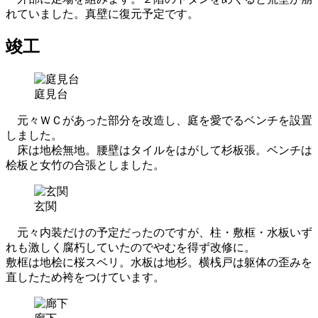
れていました。真壁に復元予定です。
竣工
庭見台
元々ＷＣがあった部分を改造し、庭を愛でるベンチを設置
しました。
床は地桧無地。腰壁はタイルをはがして杉板張。ベンチは
桧板と女竹の合張としました。
玄関
元々内装だけの予定だったのですが、柱・敷框・水板いず
れも激しく腐朽していたのでやむを得ず改修に。
敷框は地桧に桜スベリ。水板は地杉。横桟戸は躯体の歪みを
直したため袴をつけています。