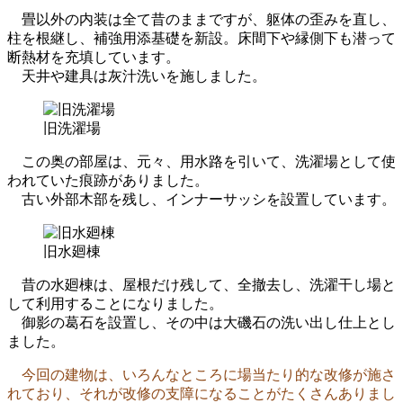
畳以外の内装は全て昔のままですが、躯体の歪みを直し、
柱を根継し、補強用添基礎を新設。床間下や縁側下も潜って
断熱材を充填しています。
天井や建具は灰汁洗いを施しました。
旧洗濯場
この奥の部屋は、元々、用水路を引いて、洗濯場として使
われていた痕跡がありました。
古い外部木部を残し、インナーサッシを設置しています。
旧水廻棟
昔の水廻棟は、屋根だけ残して、全撤去し、洗濯干し場と
して利用することになりました。
御影の葛石を設置し、その中は大磯石の洗い出し仕上とし
ました。
今回の建物は、いろんなところに場当たり的な改修が施さ
れており、それが改修の支障になることがたくさんありまし