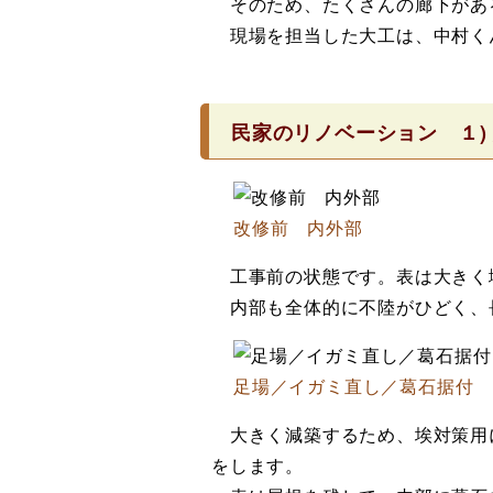
そのため、たくさんの廊下があ
現場を担当した大工は、中村く
民家のリノベーション １)
改修前 内外部
工事前の状態です。表は大きく
内部も全体的に不陸がひどく、
足場／イガミ直し／葛石据付
大きく減築するため、埃対策用
をします。