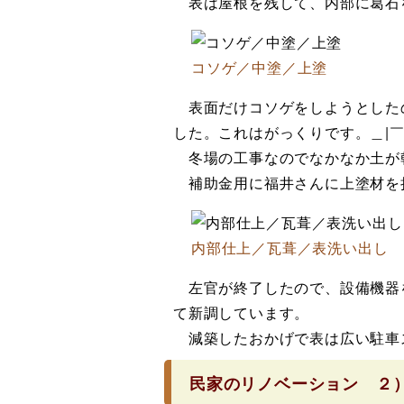
表は屋根を残して、内部に葛石
コソゲ／中塗／上塗
表面だけコソゲをしようとした
した。これはがっくりです。＿|￣
冬場の工事なのでなかなか土が
補助金用に福井さんに上塗材を
内部仕上／瓦葺／表洗い出し
左官が終了したので、設備機器
て新調しています。
減築したおかげで表は広い駐車
民家のリノベーション ２