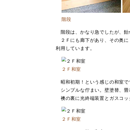
階段
階段は、かなり急でしたが、飴
２Ｆにも廊下があり、その奥に
利用しています。
２Ｆ和室
昭和初期！という感じの和室で
シンプルな佇まい。壁塗替、畳
襖の裏に光終端装置とガスコッ
２Ｆ和室