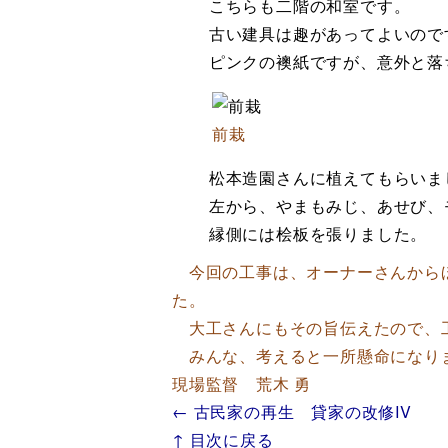
こちらも二階の和室です。
古い建具は趣があってよいので
ピンクの襖紙ですが、意外と落
前栽
松本造園さんに植えてもらいま
左から、やまもみじ、あせび、
縁側には桧板を張りました。
今回の工事は、オーナーさんからほ
た。
大工さんにもその旨伝えたので、工
みんな、考えると一所懸命になり
現場監督 荒木 勇
← 古民家の再生 貸家の改修IV
↑ 目次に戻る