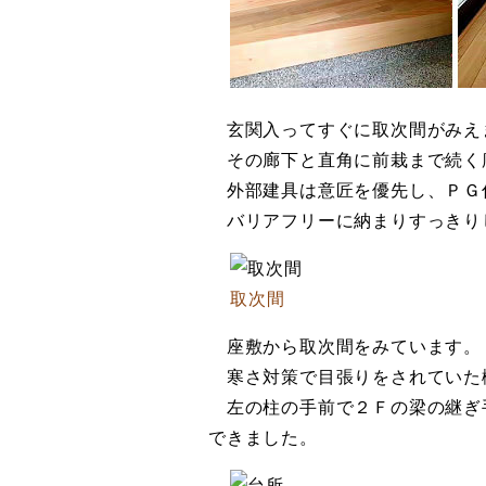
玄関入ってすぐに取次間がみえ
その廊下と直角に前栽まで続く
外部建具は意匠を優先し、ＰＧ
バリアフリーに納まりすっきり
取次間
座敷から取次間をみています。
寒さ対策で目張りをされていた
左の柱の手前で２Ｆの梁の継ぎ
できました。