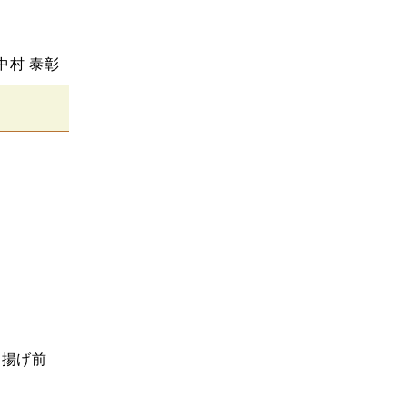
中村 泰彰
つ揚げ前