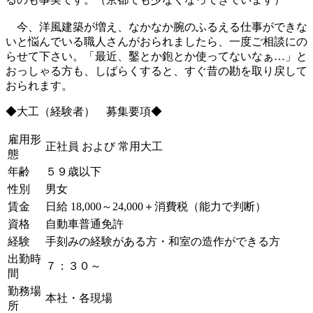
今、洋風建築が増え、なかなか腕のふるえる仕事ができな
いと悩んでいる職人さんがおられましたら、一度ご相談にの
らせて下さい。「最近、鑿とか鉋とか使ってないなぁ…」と
おっしゃる方も、しばらくすると、すぐ昔の勘を取り戻して
おられます。
◆大工（経験者） 募集要項◆
雇用形
正社員 および 常用大工
態
年齢
５９歳以下
性別
男女
賃金
日給 18,000～24,000＋消費税（能力で判断）
資格
自動車普通免許
経験
手刻みの経験がある方・和室の造作ができる方
出勤時
７：３０～
間
勤務場
本社・各現場
所