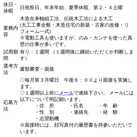
休日・
日祝祭日、年末年始、夏季休暇、第２・４土曜
休暇
木造在来軸組工法、伝統木工法による大工
(大工工事全般・木造住宅の新築・古家の改修・リ
業務内
フォーム一式)
容
※電動工具も使いますが、のみ・カンナを使った真
壁の仕事が多いです。
試用期
有り：１週間 （１週間後に継続いただくか判断しま
間
す）
選考方
書類審査・面接
法
◇毎月第３月曜日 午後６：００より面接を実施し
ます。
◇１週間以上前に
メール
で連絡下さい。 メールには
以下について明記願います。
応募方
・住 所 ・氏名 ・年 齢
法
・性 別 ・連絡先 ・経 験
・志望動機
※面接時には、顔写真付の履歴書を持参いただいて
います。