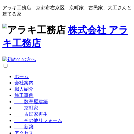
アラキ工務店 京都市右京区：京町家、古民家、大工さんと
建てる家
株式会社
アラ
キ工務店
ホーム
会社案内
職人紹介
施工事例
数寄屋建築
京町家
古民家再生
その他リフォーム
新築
アクセス