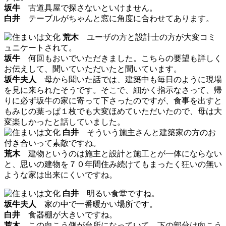
坂牛
古道具屋で探さないといけません。
白井
テーブルがちゃんと窓に角度に合わせてあります。
荒木
ユーザの方と設計士の方が大変コミ
ュニケートされて。
坂牛
何回もおいでいただきました。こちらの要望も詳しく
お伝えして、聞いていただいたと聞いています。
坂牛夫人
母から聞いた話では、建築中も毎日のように現場
を見に来られたそうです。そこで、細かく指示なさって、帰
りに必ず坂牛の家に寄って下さったのですが、食事を出すと
もみじの葉っぱ１枚でも大変ほめていただいたので、母は大
変楽しかったと話していました。
白井
そういう施主さんと建築家の方のお
付き合いって素敵ですね。
荒木
建物というのは施主と設計と施工とが一体にならない
と、思いの建物を７０年間住み続けてもまったく狂いの無い
ような家は出来にくいですね。
白井
明るい食堂ですね。
坂牛夫人
家の中で一番暖かい場所です。
白井
食器棚が大きいですね。
荒木
この向こう側が台所になっていて、下の部分は向こう