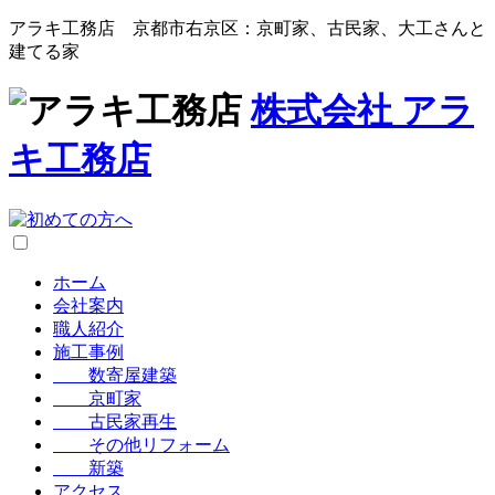
アラキ工務店 京都市右京区：京町家、古民家、大工さんと
建てる家
株式会社
アラ
キ工務店
ホーム
会社案内
職人紹介
施工事例
数寄屋建築
京町家
古民家再生
その他リフォーム
新築
アクセス