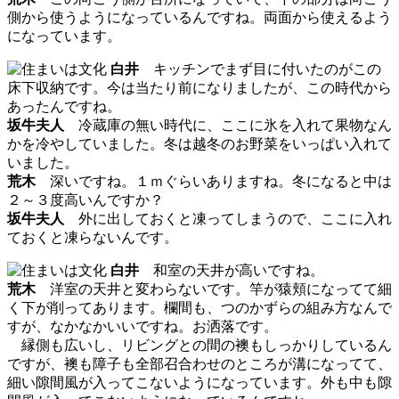
側から使うようになっているんですね。両面から使えるよう
になっています。
白井
キッチンでまず目に付いたのがこの
床下収納です。今は当たり前になりましたが、この時代から
あったんですね。
坂牛夫人
冷蔵庫の無い時代に、ここに氷を入れて果物なん
かを冷やしていました。冬は越冬のお野菜をいっぱい入れて
いました。
荒木
深いですね。１ｍぐらいありますね。冬になると中は
２～３度高いんですか？
坂牛夫人
外に出しておくと凍ってしまうので、ここに入れ
ておくと凍らないんです。
白井
和室の天井が高いですね。
荒木
洋室の天井と変わらないです。竿が猿頬になってて細
く下が削ってあります。欄間も、つのかずらの組み方なんで
すが、なかなかいいですね。お洒落です。
縁側も広いし、リビングとの間の襖もしっかりしているん
ですが、襖も障子も全部召合わせのところが溝になってて、
細い隙間風が入ってこないようになっています。外も中も隙