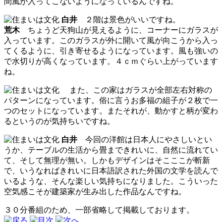
間風が入ってこないようになっているんですね。
白井
２階は景色がいいですね。
荒木
ちょうど天狗山が見えるように、コーナーにガラスが
入っています。このガラスが外に開いて風が向こうから入っ
てくるように、引き寄せるようになっています。風も強いの
で水切りが高くなっています。４ｃｍぐらい上がっています
ね。
また、この家はガラスが全部左右対称の
パターンになっています。俗に言うお多福の組子が２枚で一
つのセットになっています。またそれが、動かすと柄が変わ
るというのが気持ちいですね。
白井
今回の洋館は日本人にやさしいとい
うか、テーブルの生活から畳まできれいに、自然に流れてい
て、そして無理が無い。しかもデザインはそこここが斬新
で、いうなればきれいに日本語訳された外国の文学を読んで
いるような、そんな楽しい気持ちになりました。こういった
空気感こそが建築家が生み出した作品なんですね。
３０分番組のため、一部省略して掲載しております。