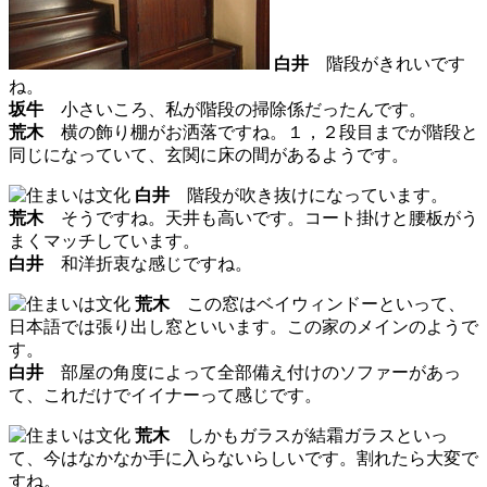
白井
階段がきれいです
ね。
坂牛
小さいころ、私が階段の掃除係だったんです。
荒木
横の飾り棚がお洒落ですね。１，２段目までが階段と
同じになっていて、玄関に床の間があるようです。
白井
階段が吹き抜けになっています。
荒木
そうですね。天井も高いです。コート掛けと腰板がう
まくマッチしています。
白井
和洋折衷な感じですね。
荒木
この窓はベイウィンドーといって、
日本語では張り出し窓といいます。この家のメインのようで
す。
白井
部屋の角度によって全部備え付けのソファーがあっ
て、これだけでイイナーって感じです。
荒木
しかもガラスが結霜ガラスといっ
て、今はなかなか手に入らないらしいです。割れたら大変で
すね。