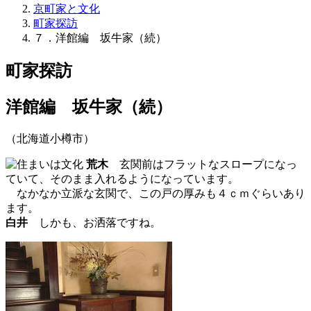
京町家と文化
町家探訪
７．洋館編 坂牛家（続）
町家探訪
洋館編 坂牛家（続）
（北海道小樽市）
荒木
玄関前はフラットなスロープになっ
ていて、そのまま入れるようになっています。
なかなか立派な玄関で、この戸の厚みも４ｃｍぐらいあり
ます。
白井
しかも、お洒落ですね。