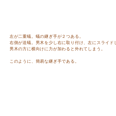
左が二重蟻。蟻の継ぎ手が２つある。
右側が送蟻。男木を少し右に取り付け、左にスライド
男木の方に横向けに力が加わると外れてしまう。
このように、簡易な継ぎ手である。