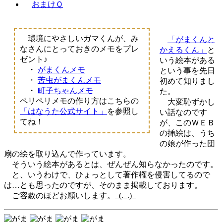
おまけＱ
環境にやさしいガマくんが、み
「がまくんと
なさんにとっておきのメモをプレ
かえるくん」
と
ゼント♪
いう絵本がある
・
がまくんメモ
という事を先日
・
苦虫がまくんメモ
初めて知りまし
・
町子ちゃんメモ
た。
ペリペリメモの作り方はこちらの
大変恥ずかし
「はなうた公式サイト」
を参照し
い話なのです
てね！
が、このＷＥＢ
の挿絵は、うち
の娘が作った団
扇の絵を取り込んで作っています。
そういう絵本があるとは、ぜんぜん知らなかったのです。
と、いうわけで、ひょっとして著作権を侵害してるので
は…とも思ったのですが、そのまま掲載しております。
ご容赦のほどお願いします。_(._.)_