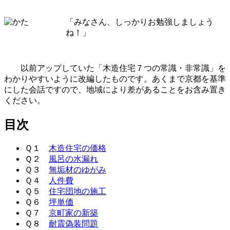
「みなさん、しっかりお勉強しましょう
ね！」
以前アップしていた「木造住宅７つの常識・非常識」を
わかりやすいように改編したものです。あくまで京都を基準
にした会話ですので、地域により差があることをお含み置き
ください。
目次
Ｑ１
木造住宅の価格
Ｑ２
風呂の水漏れ
Ｑ３
無垢材のゆがみ
Ｑ４
人件費
Ｑ５
住宅団地の施工
Ｑ６
坪単価
Ｑ７
京町家の新築
Ｑ８
耐震偽装問題