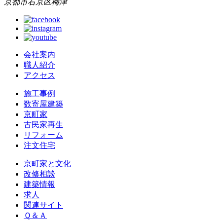
京都市右京区梅津
会社案内
職人紹介
アクセス
施工事例
数寄屋建築
京町家
古民家再生
リフォーム
注文住宅
京町家と文化
改修相談
建築情報
求人
関連サイト
Ｑ＆Ａ