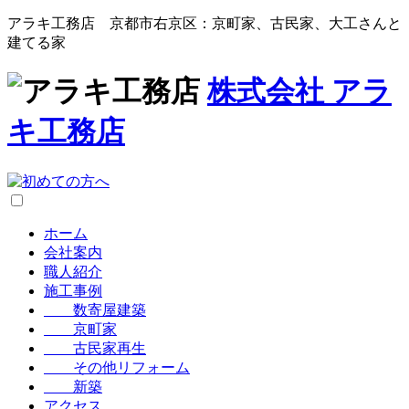
アラキ工務店 京都市右京区：京町家、古民家、大工さんと
建てる家
株式会社
アラ
キ工務店
ホーム
会社案内
職人紹介
施工事例
数寄屋建築
京町家
古民家再生
その他リフォーム
新築
アクセス