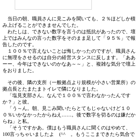
当日の朝、職員さんに見こみを聞いても、２％ほどしか積
み上げることができませんでした。
わたしは、できない数字を言うのは抵抗があったので、壇
上ではみんなの言った数字をそのまま足して「９５％」で報
告したのです。
１００％で言えないことは悔しかったのですが、職員さん
に無理をさせるのは自分の経営スタンスに反します。「ああ
ーー、今年はできないのかなあ～～」と、複雑な気分で壇上
をおりました。
その後、隣の支所（一般拠点より規模が小さい営業所）の
拠点長とたまたまトイレで隣になりました。
「塩見支部さん、なんで１００％で言わなかったんです
か？」と彼。
「う～ん。朝、見こみ聞いたらとてもじゃないけど１０
０％いかなかったからねえ……。後で数字を切るのは嫌だか
らね」と私。
「そうですかあ。僕はもう職員さんに聞くのはやめて、
100言っちゃいましたよ (^^ゞ。もうここまできたら気合で