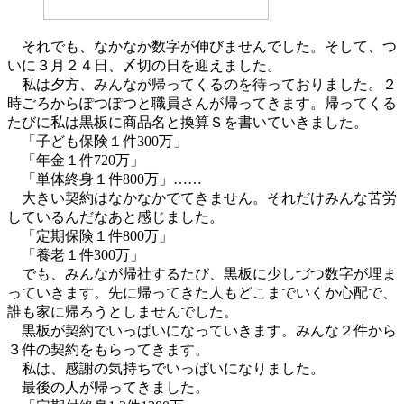
それでも、なかなか数字が伸びませんでした。そして、つ
いに３月２４日、〆切の日を迎えました。
私は夕方、みんなが帰ってくるのを待っておりました。２
時ごろからぽつぽつと職員さんが帰ってきます。帰ってくる
たびに私は黒板に商品名と換算Ｓを書いていきました。
「子ども保険１件300万」
「年金１件720万」
「単体終身１件800万」……
大きい契約はなかなかでてきません。それだけみんな苦労
しているんだなあと感じました。
「定期保険１件800万」
「養老１件300万」
でも、みんなが帰社するたび、黒板に少しづつ数字が埋ま
っていきます。先に帰ってきた人もどこまでいくか心配で、
誰も家に帰ろうとしませんでした。
黒板が契約でいっぱいになっていきます。みんな２件から
３件の契約をもらってきます。
私は、感謝の気持ちでいっぱいになりました。
最後の人が帰ってきました。