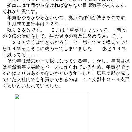
拠点には年間やらなければならない目標数字があります。
それが年責です。
年責をやるかやらないかで、拠点の評価が決まるのです。
１月末で遂行率は７２％……
残り２８％です。 ２月は『重要月』といって、『普段
の３倍の活動をして、生命保険の普及に努める月』です。
「２０％近くはできるだろう」と、思って甘く構えていた
ら１４％そこそこに終わってしまいました。 あと１４％
も残ってる………
その年は景気が下り坂になっている年。しかし、年間目標
は当然前年度実績をベースに作られているため、年責ができ
るのは２０％あるかないかという年でした。塩見支部が属し
ていた支社内でも年責ができるのは、１４支部中２～４支部
くらいといわれていました。