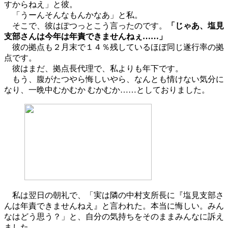
すからねえ」と彼。
「うーんそんなもんかなあ」と私。
そこで、彼はぽつっとこう言ったのです。
「じゃあ、塩見
支部さんは今年は年責できませんねぇ……」
彼の拠点も２月末で１４％残しているほぼ同じ遂行率の拠
点です。
彼はまだ、拠点長代理で、私よりも年下です。
もう、腹がたつやら悔しいやら、なんとも情けない気分に
なり、一晩中むかむか むかむか……としておりました。
私は翌日の朝礼で、「実は隣の中村支所長に『塩見支部さ
んは年責できませんねえ』と言われた。本当に悔しい。みん
なはどう思う？」と、自分の気持ちをそのままみんなに訴え
ました。