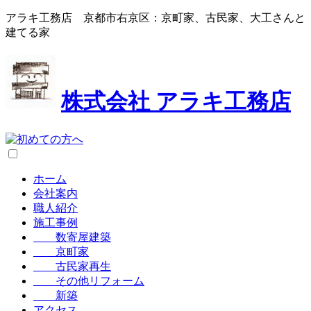
アラキ工務店 京都市右京区：京町家、古民家、大工さんと
建てる家
株式会社
アラキ工務店
ホーム
会社案内
職人紹介
施工事例
数寄屋建築
京町家
古民家再生
その他リフォーム
新築
アクセス