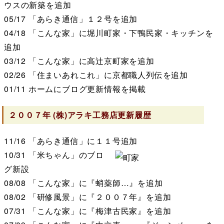
ウスの新築を追加
05/17
「あらき通信」１２号を追加
04/18
「こんな家」に堀川町家・下鴨民家・キッチンを
追加
03/12
「こんな家」に高辻京町家を追加
02/26
「住まいあれこれ」に京都職人列伝を追加
01/11
ホームにブログ更新情報を掲載
２００７年
(株)アラキ工務店
更新履歴
11/16
「あらき通信」に１１号追加
10/31
「米ちゃん」のブロ
グ新設
08/08
「こんな家」に『蛸薬師…』を追加
08/02
「研修風景」に『２００７年』を追加
07/31
「こんな家」に『梅津古民家』を追加