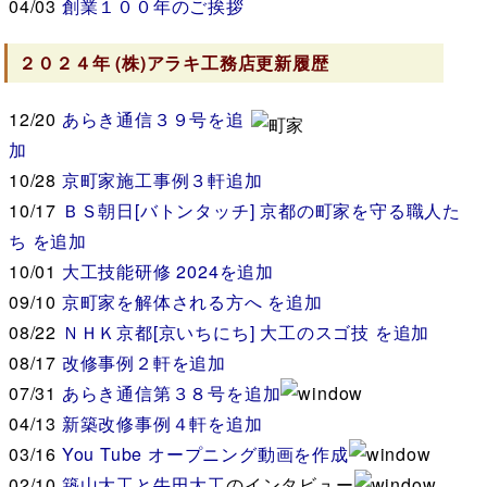
04/03
創業１００年のご挨拶
２０２４年
(株)アラキ工務店
更新履歴
12/20
あらき通信３９号を追
加
10/28
京町家施工事例３軒追加
10/17
ＢＳ朝日[バトンタッチ] 京都の町家を守る職人た
ち を追加
10/01
大工技能研修 2024を追加
09/10
京町家を解体される方へ を追加
08/22
ＮＨＫ京都[京いちにち] 大工のスゴ技 を追加
08/17
改修事例２軒を追加
07/31
あらき通信第３８号を追加
04/13
新築改修事例４軒を追加
03/16
You Tube オープニング動画を作成
02/10
築山大工と
牛田大工
のインタビュー