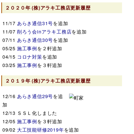
２０２０年
(株)アラキ工務店
更新履歴
11/17
あらき通信31号
を追加
11/07
削ろう会inアラキ工務店
を追加
07/11
あらき通信30号
を追加
05/25
施工事例
を２軒追加
04/15
コロナ対策
を追加
03/25
施工事例
を３軒追加
２０１９年
(株)アラキ工務店
更新履歴
12/16
あらき通信29号
を追
加
12/13
ＳＳＬ化しました
12/05
施工事例
を３軒追加
09/02
大工技能研修2019年
を追加