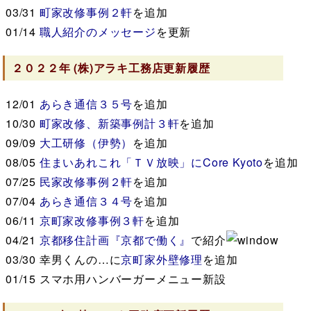
03/31
町家改修事例２軒
を追加
01/14
職人紹介のメッセージ
を更新
２０２２年
(株)アラキ工務店
更新履歴
12/01
あらき通信３５号
を追加
10/30
町家改修、新築事例計３軒
を追加
09/09
大工研修（伊勢）
を追加
08/05
住まいあれこれ「ＴＶ放映」にCore Kyoto
を追加
07/25
民家改修事例２軒
を追加
07/04
あらき通信３４号
を追加
06/11
京町家改修事例３軒
を追加
04/21
京都移住計画『京都で働く』
で紹介
03/30
幸男くんの…に
京町家外壁修理
を追加
01/15
スマホ用ハンバーガーメニュー新設