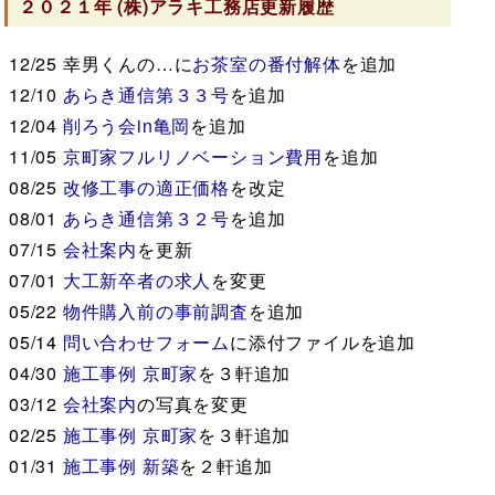
２０２１年
(株)アラキ工務店
更新履歴
12/25
幸男くんの…に
お茶室の番付解体
を追加
12/10
あらき通信第３３号
を追加
12/04
削ろう会in亀岡
を追加
11/05
京町家フルリノベーション費用
を追加
08/25
改修工事の適正価格
を改定
08/01
あらき通信第３２号
を追加
07/15
会社案内
を更新
07/01
大工新卒者の求人
を変更
05/22
物件購入前の事前調査
を追加
05/14
問い合わせフォーム
に添付ファイルを追加
04/30
施工事例 京町家
を３軒追加
03/12
会社案内
の写真を変更
02/25
施工事例 京町家
を３軒追加
01/31
施工事例 新築
を２軒追加