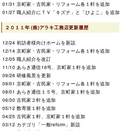
01/31
京町家・古民家・リフォーム各１軒を追加
01/27
職人紹介にＴＶ「キズナ」と「ひよこ」を追加
２０１１年
(株)アラキ工務店
更新履歴
12/24
初訪者様向けホームを新設
12/14
京町家・古民家・リフォーム各１軒を追加
12/05
職人紹介を改訂
11/10
あらき通信16号、京町家１軒を追加
09/28
研修風景を更新
09/01
京町家・古民家・リフォーム各１軒を追加
08/01
あらき通信１５号、京町家１軒を追加
06/30
古民家２軒を追加
05/12
数寄屋１軒を追加
04/25
古民家１軒、京町家１軒を追加
03/12
カテゴリ「一般reform」新設