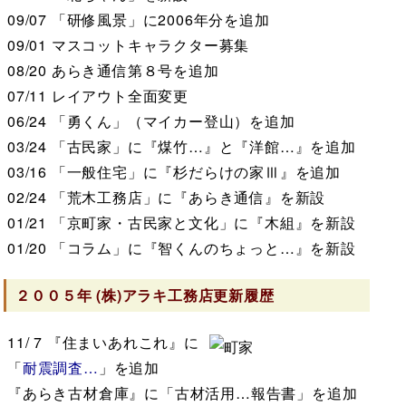
09/07
「研修風景」に2006年分を追加
09/01
マスコットキャラクター募集
08/20
あらき通信第８号を追加
07/11
レイアウト全面変更
06/24
「勇くん」（マイカー登山）を追加
03/24
「古民家」に『煤竹…』と『洋館…』を追加
03/16
「一般住宅」に『杉だらけの家Ⅲ』を追加
02/24
「荒木工務店」に『あらき通信』を新設
01/21
「京町家・古民家と文化」に『木組』を新設
01/20
「コラム」に『智くんのちょっと…』を新設
２００５年
(株)アラキ工務店
更新履歴
11/ 7
『住まいあれこれ』に
「
耐震調査…
」を追加
『あらき古材倉庫』に「古材活用…報告書」を追加