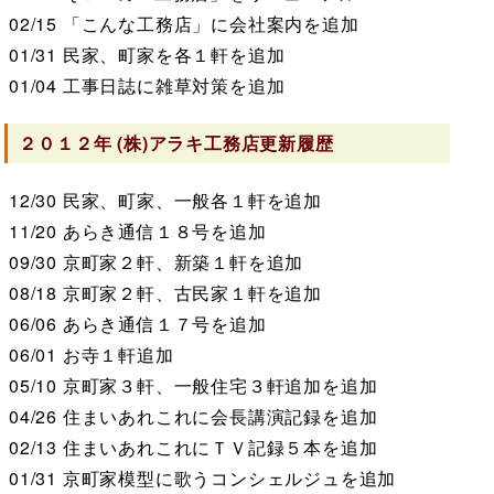
02/15
「こんな工務店」に会社案内を追加
01/31
民家、町家を各１軒を追加
01/04
工事日誌に雑草対策を追加
２０１２年
(株)アラキ工務店
更新履歴
12/30
民家、町家、一般各１軒を追加
11/20
あらき通信１８号を追加
09/30
京町家２軒、新築１軒を追加
08/18
京町家２軒、古民家１軒を追加
06/06
あらき通信１７号を追加
06/01
お寺１軒追加
05/10
京町家３軒、一般住宅３軒追加を追加
04/26
住まいあれこれに会長講演記録を追加
02/13
住まいあれこれにＴＶ記録５本を追加
01/31
京町家模型に歌うコンシェルジュを追加