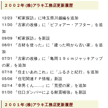
２００２年
(株)アラキ工務店
更新履歴
12/23
『町家探訪』に埼玉県川越編を追加
11/30
『古家の改修』に「ビフォアー・アフター」を追
加
09/09
『町家探訪』を新設
08/01
『古材を使った』に「建った時から古い家」を追
加
07/31
『古家の改修』に「亀岡１９ｃｍジャッキアップ
の家」を追加
07/18
『住まいあれこれ』に「ふるさと紀行」を追加
05/06
『住宅関連ＦＰ情報』新設
02/14
『幸男くん……』に「荒壁の家」を追加
01/30
『仕口ダンパーによる耐震補強』を新設
２００１年
(株)アラキ工務店
更新履歴