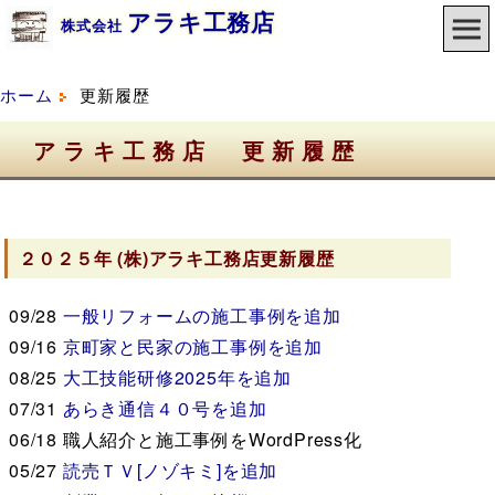
アラキ工務店
株式会社
ホーム
更新履歴
アラキ工務店 更新履歴
２０２５年
(株)アラキ工務店
更新履歴
09/28
一般リフォームの施工事例を追加
09/16
京町家と
民家の施工事例を追加
08/25
大工技能研修2025年を追加
07/31
あらき通信４０号を追加
06/18
職人紹介と施工事例をWordPress化
05/27
読売ＴＶ[ノゾキミ]を追加