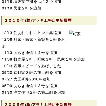
01/18
増改築で損を…に２つ追加
01/18
民家２軒を追加
２０１０年
(株)アラキ工務店
更新履歴
12/13
住あれこれにヒント集追加
12/08
町家・民家・新築各１軒を追
加
11/13
あらき通信１４号を追加
11/08
数寄屋３軒、町家３軒、民家１軒を追加
10/03
表示スピードをあげました
09/20
京町家３軒の施工例を追加
07/27
大工研修2010を追加
05/29
あらき通信１３号を追加
01/30
注文住宅２軒の施工例を追加
２００９年
(株)アラキ工務店
更新履歴