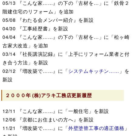
05/13
『こんな家……』の下の「古材を…」に「鉄骨２
階建住宅のリフォーム」を追加
05/08
『わたる会メンバー紹介』を新設
04/30
『工事経歴書』を新設
04/04
『こんな家……』の下の「古材を…」に「松ヶ崎
古家大改造」を追加
03/14
『社長講演記録』に「上手にリフォーム業者と付
き合う方法」を新設
02/12
『増改築で……』に「
システムキッチン……
」を
新設
２０００年
(株)アラキ工務店
更新履歴
12/11
『こんな家……』に「一般住宅」を新設
12/06
『京都にお住まいの方へ』を新設
11/21
『増改築で……』に「
外壁塗替工事の適正価格
」