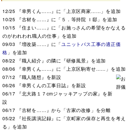
12/25
『幸男くん……』に「上京区商家……」を追加
10/25
『古材を……』に「５．等持院 Ｉ邸」を追加
10/15
『住まい……』に「お施っさんの希望をかなえる
のがわれわれ職人の仕事」を追加
09/03
『増改築……』に「
ユニットバス工事の適正価
格
」を追加
08/22
『職人紹介』の隣に『研修風景』を追加
08/06
『幸男くん……』に「上京区駒寄せ……」を追加
07/12
『職人随想』を新設
06/26
『幸男くんの工事日誌』を新設
06/17
『北大路１７cmジャッキアップの家』を新
設
06/17
『古材を……』から「古家の改修」を分離
05/22
『社長講演記録』に「京町家の保存と再生を考え
る」を追加