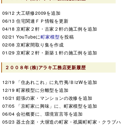
09/12
大工研修2009を追加
06/13
住宅関連ＦＰ情報を更新
04/18
京町家２軒・古家２軒の施工例を追加
02/21
YouTubeに
町家模型
を投稿
02/08
京町家間取り集を作成
01/29
京町家２軒・新築１軒の施工例を追加
２００８年
(株)アラキ工務店
更新履歴
12/19
「住あれこれ」に丸竹夷/ＢizWを追加
12/19
町家模型に分離型を追加
10/21
鎧張の家・マンションの改修を追加
07/05
「京町家に興味」に、町家模型を追加
06/04
会社概要に、環境宣言等を追加
05/23
器土合楽・大塀造の町家・祇園町町家・クラブハ