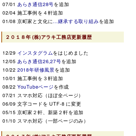
07/01
あらき通信28号
を追加
02/04
施工事例を４軒追加
01/08
京町家と文化に
…継承する取り組み
を追加
２０１８年
(株)アラキ工務店
更新履歴
12/29
インスタグラム
をはじめました
12/05
あらき通信26,27号
を追加
10/22
2018年研修風景
を追加
10/01
施工事例を３軒追加
08/22
YouTubeページ
を作成
07/21
スマホ対応（ほぼ全ページ）
06/09
文字コードを UTF-8 に変更
05/15
京町家２軒、新築２軒を追加
01/10
スマホ対応（一部ページのみ）