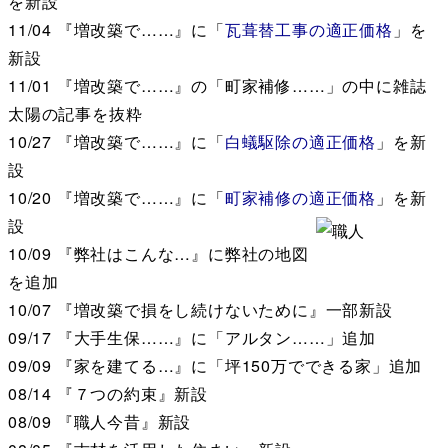
を新設
11/04
『増改築で……』に「
瓦葺替工事の適正価格
」を
新設
11/01
『増改築で……』の「町家補修……」の中に雑誌
太陽の記事を抜粋
10/27
『増改築で……』に「
白蟻駆除の適正価格
」を新
設
10/20
『増改築で……』に「
町家補修の適正価格
」を新
設
10/09
『弊社はこんな…』に弊社の地図
を追加
10/07
『増改築で損をし続けないために』一部新設
09/17
『大手生保……』に「アルタン……」追加
09/09
『家を建てる…』に「坪150万でできる家」追加
08/14
『７つの約束』新設
08/09
『職人今昔』新設