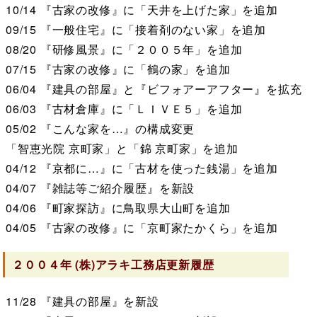
10/14
『古家の改修』に「天井を上げた家」を追加
09/15
『一般住宅』に「接着剤のない家」を追加
08/20
『研修風景』に「２００５年」を追加
07/15
『古家の改修』に「鶴の家」を追加
06/04
『建具の部屋』と『ビフォアーアフター』を拡充
06/03
『古材倉庫』に「ＬＩＶＥ５」を追加
05/02
『こんな家を…』の構成変更
「智恵光院 京町家」と「錦 京町家」を追加
04/12
『京都に…』に「古材を使った銭湯」を追加
04/07
『雑誌等ご紹介履歴』を新設
04/06
『町家探訪』に鳥取県大山町を追加
04/05
『古家の改修』に「京町家たかくら」を追加
２００４年
(株)アラキ工務店
更新履歴
11/28
『建具の部屋』を新設