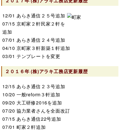
２０１７年
(株)アラキ工務店
更新履歴
12/01
あらき通信２５号追加
07/15
京町家２軒民家２軒を
追加
07/01
あらき通信２４号追加
04/10
京町家３軒新築１軒追加
03/01
テンプレートを変更
２０１６年
(株)アラキ工務店
更新履歴
12/15
あらき通信２３号追加
10/20
一般reform３軒追加
09/20
大工研修2016を追加
07/20
協力業者さんを全面改訂
07/15
あらき通信22号追加
07/01
町家２軒追加