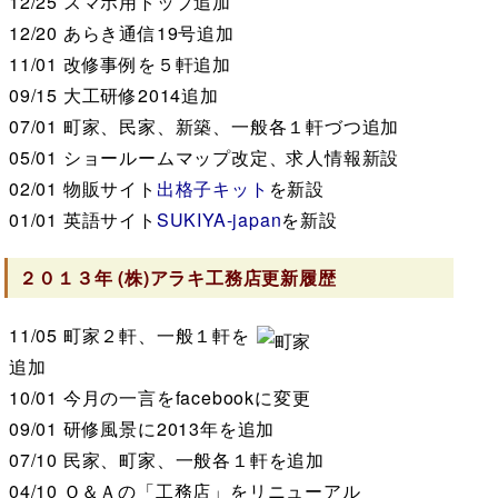
12/25
スマホ用トップ追加
12/20
あらき通信19号追加
11/01
改修事例を５軒追加
09/15
大工研修2014追加
07/01
町家、民家、新築、一般各１軒づつ追加
05/01
ショールームマップ改定、求人情報新設
02/01
物販サイト
出格子キット
を新設
01/01
英語サイト
SUKIYA-japan
を新設
２０１３年
(株)アラキ工務店
更新履歴
11/05
町家２軒、一般１軒を
追加
10/01
今月の一言をfacebookに変更
09/01
研修風景に2013年を追加
07/10
民家、町家、一般各１軒を追加
04/10
Ｑ＆Ａの「工務店」をリニューアル