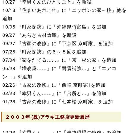
10/27
『幸男くんのひとりごと』を新設
10/18
『住まいあれこれ』に「ニッポンの家～柱」他を
追加
10/05
『町家探訪』に「沖縄県竹富島」を追加
09/27
『あらき古材倉庫』を新設
09/27
『古家の改修』に「下京区 京町家」を追加
07/25
『町家探訪』の６～８回を追加
07/04
『家をたてる……』に「京・杉の家」を追加
05/28
『増改築……』に「耐震補強…」と「エアコ
ン…」を追加
02/26
『古家の改修』に「西陣 京町家｣を追加
02/23
『幸男くん……』に「台所と…」を追加
01/28
『古家の改修』に「七本松 京町家」を追加
２００３年
(株)アラキ工務店
更新履歴
12/23
『幸男くん……』に「事故現場の修復」を追加