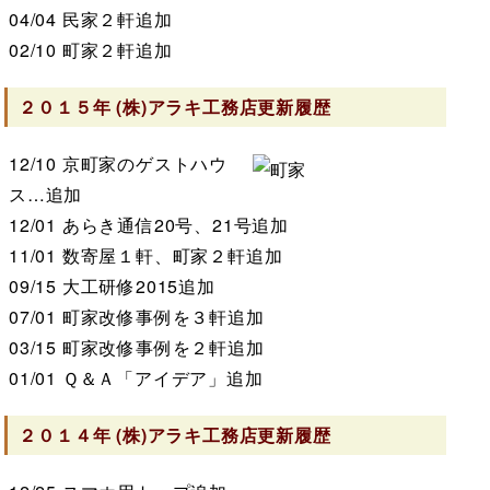
04/04
民家２軒追加
02/10
町家２軒追加
２０１５年
(株)アラキ工務店
更新履歴
12/10
京町家のゲストハウ
ス…追加
12/01
あらき通信20号、21号追加
11/01
数寄屋１軒、町家２軒追加
09/15
大工研修2015追加
07/01
町家改修事例を３軒追加
03/15
町家改修事例を２軒追加
01/01
Ｑ＆Ａ「アイデア」追加
２０１４年
(株)アラキ工務店
更新履歴