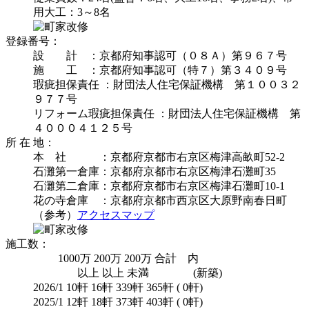
用大工：3～8名
登録番号：
設 計 ：京都府知事認可（０８Ａ）第９６７号
施 工 ：京都府知事認可（特７）第３４０９号
瑕疵担保責任 ：財団法人住宅保証機構 第１００３２
９７７号
リフォーム瑕疵担保責任 ：財団法人住宅保証機構 第
４０００４１２５号
所 在 地：
本 社 ：京都府京都市右京区梅津高畝町52-2
石灘第一倉庫：京都府京都市右京区梅津石灘町35
石灘第二倉庫：京都府京都市右京区梅津石灘町10-1
花の寺倉庫 ：京都府京都市西京区大原野南春日町
（参考）
アクセスマップ
施工数：
1000万 200万 200万 合計 内
以上 以上 未満 (新築)
2026/1 10軒 16軒 339軒 365軒 ( 0軒)
2025/1 12軒 18軒 373軒 403軒 ( 0軒)