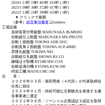
2024/1 11軒 19軒 401軒 431軒 ( 2軒)
2023/1 09軒 36軒 372軒 417軒 ( 3軒)
2022/1 13軒 21軒 399軒 433軒 ( 1軒)
▼ クリックで展開
（参考）
経営事項審査
工場設備
送材装置付帯鋸盤 MARUNAKA JB-M650U
自動超仕上鉋盤 MARUNAKA MX-PRO35S
自動１面鉋盤 TOKIWA ADR-501C
自動直角２面鉋盤 TOKIWA ACP-400III
昇降丸鋸盤 TOKIWA N83
自動縦引丸鋸盤 SHOWA RS-121
鎌蟻ほぞ取機 RYOBI HW-151N
自動送溝付機 KYOWA KUW-500
枡加工機 MATSUI MC-100
沿 革：
２０２６年０３月：柴田秀俊（４代目）が代表取締役
社長に就任
２０２４年０１月：持続可能な京都観光を推進する優
良事業者に選定
２０２１年０６月：ソーシャル企業認証Ｓ認定を取得