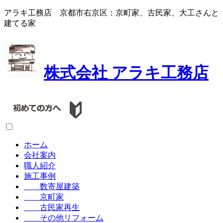
アラキ工務店 京都市右京区：京町家、古民家、大工さんと
建てる家
株式会社
アラキ工務店
ホーム
会社案内
職人紹介
施工事例
数寄屋建築
京町家
古民家再生
その他リフォーム