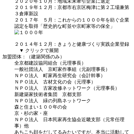
２０２０年１０月：地域未来牽引企業に選定
２０１９年１２月：京都市右京区梅津に第２工場兼第
３倉庫新設
２０１７年 ５月：
これからの１０００年を紡ぐ企業
認定を取得
「歴史的な町並や京町家等の保全」
２０１４年１２月：きょうと健康づくり実践企業登録
▼ クリックで展開
加盟団体：（建築関係のみ）
全京都建設協同組合（元理事長）
一般社団法人 京町家作事組（元副理事長）
ＮＰＯ法人 町家再生研究会（会計幹事）
ＮＰＯ法人 古材文化の会（元理事）
ＮＰＯ法人 古家改修ネットワーク（元理事長）
新建築家技術者集団 京都支部
ＮＰＯ法人 緑の列島ネットワーク
森と住まい１００年の会
京・杉の家・座
ＮＰＯ法人 日本民家再生協会近畿支部（元常任理
事）他
あちこち顔をだしてるみたいですが、本当に活動して