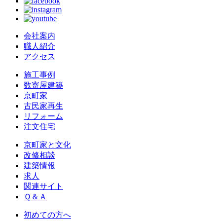
会社案内
職人紹介
アクセス
施工事例
数寄屋建築
京町家
古民家再生
リフォーム
注文住宅
京町家と文化
改修相談
建築情報
求人
関連サイト
Ｑ＆Ａ
初めての方へ