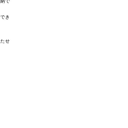
納で
でき
たせ