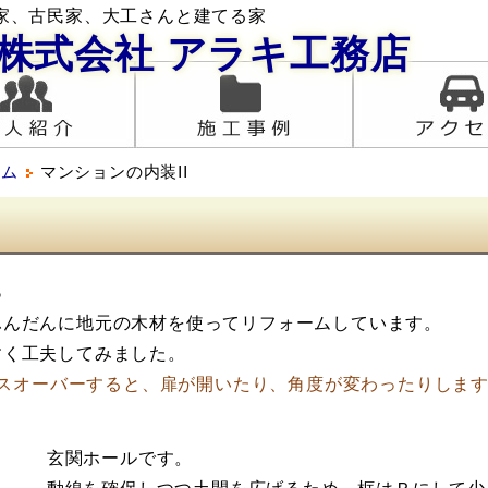
家、古民家、大工さんと建てる家
株式会社
アラキ工務店
ーム
マンションの内装II
る
んだんに地元の木材を使ってリフォームしています。
く工夫してみました。
スオーバーすると、扉が開いたり、角度が変わったりしま
玄関ホールです。
動線を確保しつつ土間を広げるため、框はＲにして少