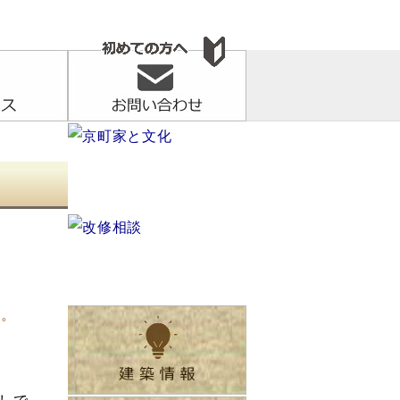
す。
しで