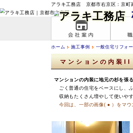
アラキ工務店 京都市右京区：京町
ホーム
施工事例
一般住宅リフォ
マンションの内装II
マンションの内装に地元の杉を張
ごく普通の住宅をベースにし、ふ
収納もたくさん増やして使いやす
今回は、一部の画像(
●
）をマウ