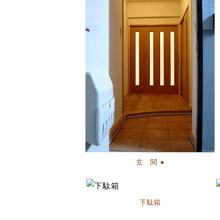
玄 関 ●
下駄箱