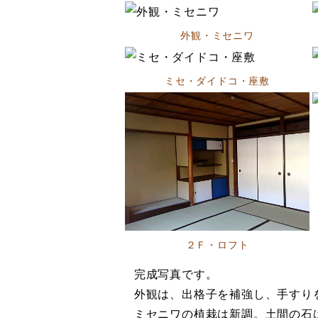
外観・ミセニワ
ミセ・ダイドコ・座敷
２Ｆ・ロフト
完成写真です。
外観は、出格子を補強し、手すり
ミセニワの植栽は新調。土間の石