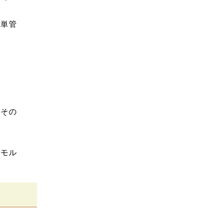
て単管
。
その
モル