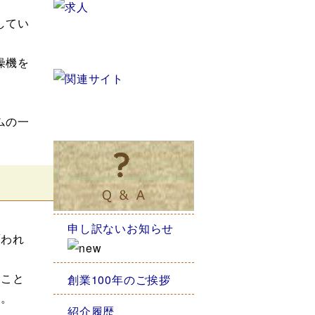
してい
燥機を
ムの一
申し訳ないお知らせ
われ
こと
創業100年のご挨拶
す。
紹介履歴