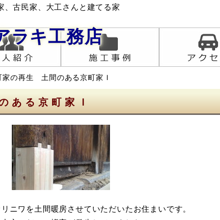
家、古民家、大工さんと建てる家
アラキ工務店
町家の再生 土間のある京町家Ｉ
のある京町家Ｉ
リニワを土間暖房させていただいたお住まいです。