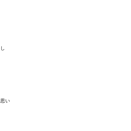
まし
思い