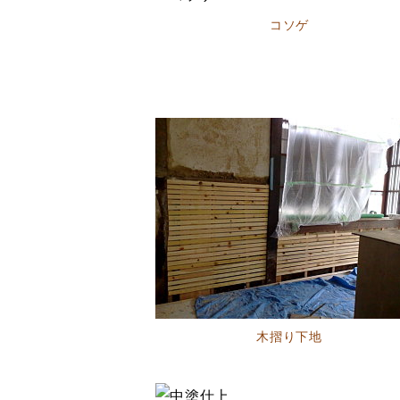
コソゲ
木摺り下地