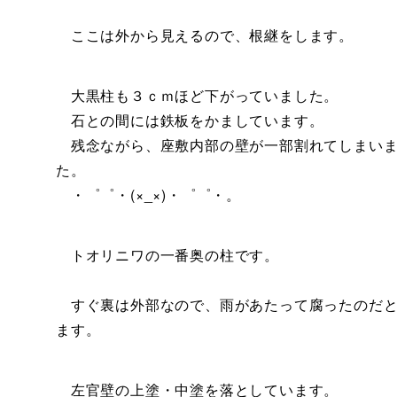
ここは外から見えるので、根継をします。
大黒柱も３ｃｍほど下がっていました。
石との間には鉄板をかましています。
残念ながら、座敷内部の壁が一部割れてしまい
た。
・゜゜・(×_×)・゜゜・。
トオリニワの一番奥の柱です。
すぐ裏は外部なので、雨があたって腐ったのだと
ます。
左官壁の上塗・中塗を落としています。