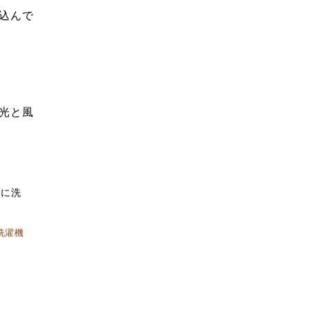
込んで
光と風
洗濯機