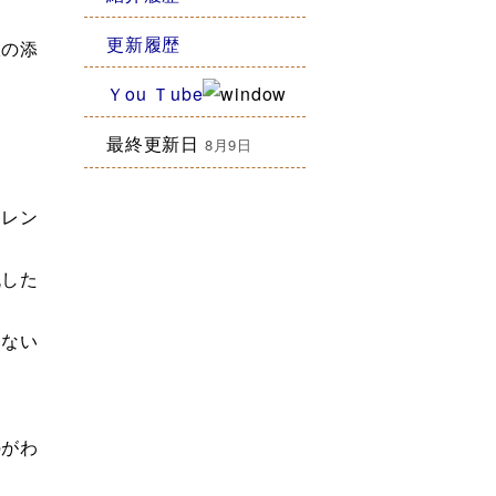
更新履歴
の添
Ｙou Ｔube
最終更新日
8月9日
レン
した
ない
がわ