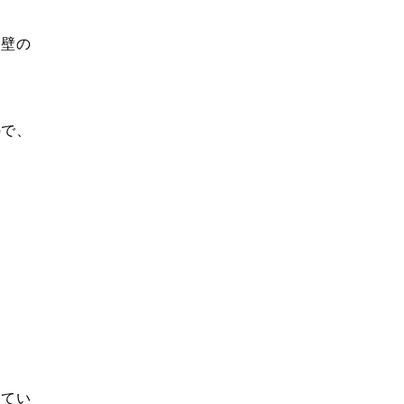
壁の
で、
してい