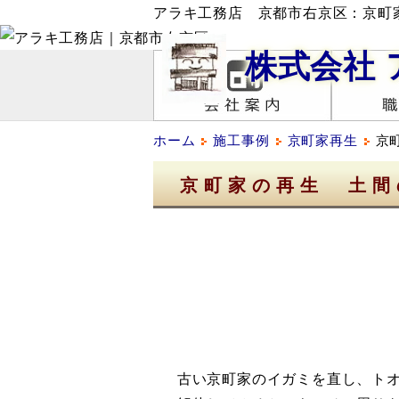
アラキ工務店 京都市右京区：京町
株式会社
ホーム
施工事例
京町家再生
京
京町家の再生 土間
古い京町家のイガミを直し、トオ