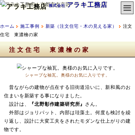
アラキ工務店
株式会社
ホーム
施工事例
新築（注文住宅・木の見える家）
注文
住宅 東濃檜の家
注文住宅 東濃檜の家
シャープな袖瓦。奥様のお気に入りです。
昔ながらの建物が点在する旧街道沿いに、新和風のお
住まいを新築する事になりました。
設計は、
『北野彰作建築研究所』
さん。
外部はジョリパット、内部は珪藻土。何度も検討を繰
り返し、設計に大変工夫をされたモダンな仕上がりの建
物です。