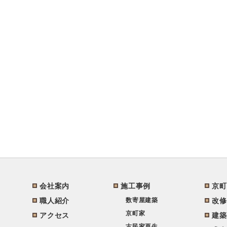
会社案内
施工事例
京町
職人紹介
数寄屋建築
改修
京町家
アクセス
建築
古民家再生