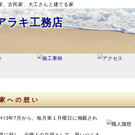
家、古民家、大工さんと建てる家
アラキ工務店
家への想い
13年7月から、毎月第１月曜日に掲載され
題に対し、元職人の立場として、思いつくま