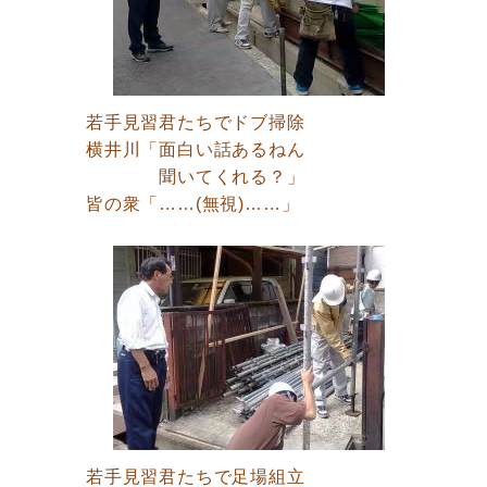
若手見習君たちでドブ掃除
横井川「面白い話あるねん
聞いてくれる？」
皆の衆「……(無視)……」
若手見習君たちで足場組立