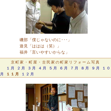
磯部「僕じゃないのに･･･」
遊見「ははは（笑）」
福井「言いやすいからな」
京町家・町屋・古民家の町家リフォーム写真
１月
２月
３月
４月
５月
６月
７月
８月
９月
１０
月
１１月
１２月