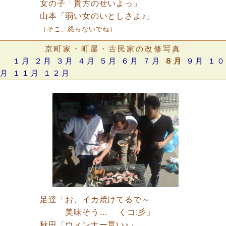
女の子「貴方のせいよっ」
山本「弱い女のいとしさよ♪」
（そこ、怒らないでね）
京町家・町屋・古民家の改修写真
１月
２月
３月
４月
５月
６月
７月
８月
９月
１０
月
１１月
１２月
足達「お、イカ焼けてるで～
美味そう… くコ:彡」
秋田「ウィンナー貰い♪」