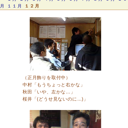
月
１１月
１２月
（正月飾りを取付中）
中村「もうちょっと右かな」
秋田「いや、左かな…」
桜井「(どうせ見ないのに…)」