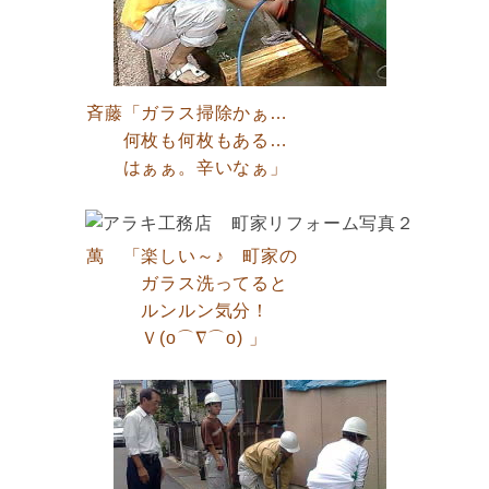
斉藤「ガラス掃除かぁ…
何枚も何枚もある…
はぁぁ。辛いなぁ」
萬 「楽しい～♪ 町家の
ガラス洗ってると
ルンルン気分！
Ｖ(o⌒∇⌒o) 」