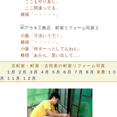
ここもやり直し。
ここ間違ってる」
横様「・・・・・」
小阪「寸法いうで！」
横様「・・・・・」
小阪「何ボーっとしてんねん」
横様「あかん。思い出して…」
京町家・町屋・古民家の町家リフォーム写真
１月
２月
３月
４月
５月
６月
７月
８月
９月
１０
月
１１月
１２月