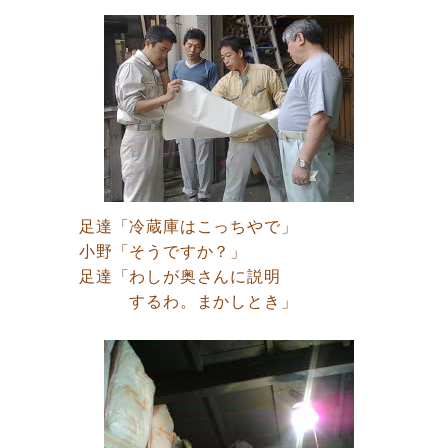
足達「冷蔵庫はこっちやで」
小野「そうですか？」
足達「わしが奥さんに説明
するわ。まかしとき」