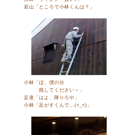
若山「ところで小林くんは？」
小林「ぼ、僕の分
残してください～」
足達「はよ、降りろや」
小林「足がすくんで…(×_×)」