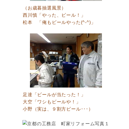
（お歳暮抽選風景）
西川慎「やった、ビール！」
松本 「俺もビールやった(^-^)」
足達「ビールが当たった！」
大空「ワシもビールや！」
小野（実は、９割方ビール･･･）