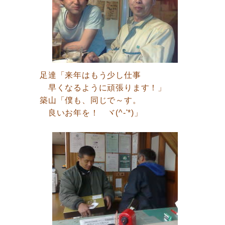
足達「来年はもう少し仕事
早くなるように頑張ります！」
築山「僕も、同じで～す。
良いお年を！ ヾ(^-'*)」