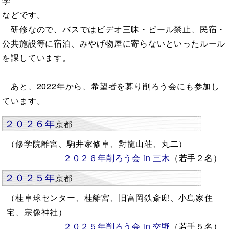
学
などです。
研修なので、バスではビデオ三昧・ビール禁止、民宿・
公共施設等に宿泊、みやげ物屋に寄らないといったルール
を課しています。
あと、2022年から、希望者を募り削ろう会にも参加し
ています。
２０２６年
京都
（修学院離宮、駒井家修卓、對龍山荘、丸二）
２０２６年削ろう会 in 三木
（若手２名）
２０２５年
京都
（桂卓球センター、桂離宮、旧富岡鉄斎邸、小島家住
宅、宗像神社）
２０２５年削ろう会 in 交野
（若手５名）