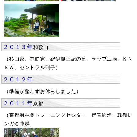
２０１３年
和歌山
（杉山家、中筋家、紀伊風土記の丘、ラップ工場、ＫＮ
ＥＷ、セントラル硝子）
２０１２年
（準備が整わずお休みしました）
２０１１年
京都
（京都府林業トレーニングセンター、定置網漁、舞鶴レ
ンガ倉庫群）