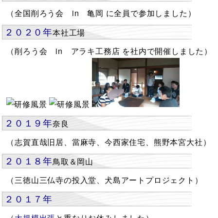
（全国削ろう会 in 亀岡 に全員で参加しました）
２０２０年
本社工場
（削ろう会 in アラキ工務店 を社内で開催しました）
２０１９年
奈良
（志賀直哉旧居、當麻寺、今西家住宅、熊野本宮大社）
２０１８年
鳥取＆岡山
（三徳山三仏寺の投入堂、犬島アートプロジェクト）
２０１７年
（
大規模出張
と重なりお休みしました）