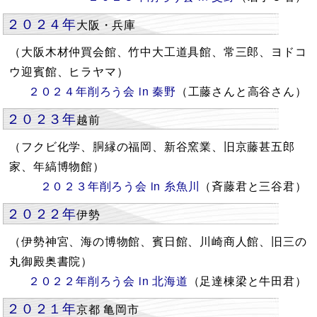
２０２４年
大阪・兵庫
（大阪木材仲買会館、竹中大工道具館、常三郎、ヨドコ
ウ迎賓館、ヒラヤマ）
２０２４年削ろう会 in 秦野
（工藤さんと高谷さん）
２０２３年
越前
（フクビ化学、胴縁の福岡、新谷窯業、旧京藤甚五郎
家、年縞博物館）
２０２３年削ろう会 in 糸魚川
（斉藤君と三谷君）
２０２２年
伊勢
（伊勢神宮、海の博物館、賓日館、川崎商人館、旧三の
丸御殿奥書院）
２０２２年削ろう会 in 北海道
（足達棟梁と牛田君）
２０２１年
京都 亀岡市