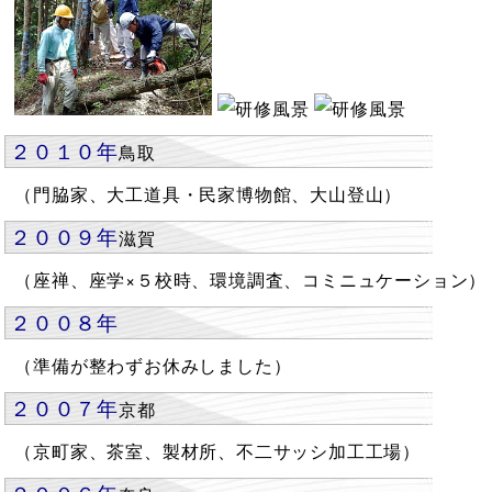
２０１０年
鳥取
（門脇家、大工道具・民家博物館、大山登山）
２００９年
滋賀
（座禅、座学×５校時、環境調査、コミニュケーション）
２００８年
（準備が整わずお休みしました）
２００７年
京都
（京町家、茶室、製材所、不二サッシ加工工場）