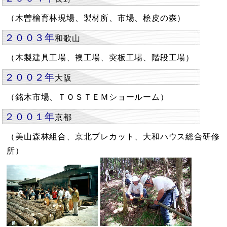
（木曽檜育林現場、製材所、市場、桧皮の森）
２００３年
和歌山
（木製建具工場、襖工場、突板工場、階段工場）
２００２年
大阪
（銘木市場、ＴＯＳＴＥＭショールーム）
２００１年
京都
（美山森林組合、京北プレカット、大和ハウス総合研修
所）